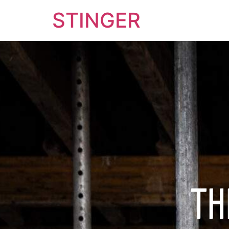
STINGER
TH