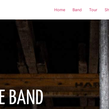
Home
Band
Tour
S
E BAND