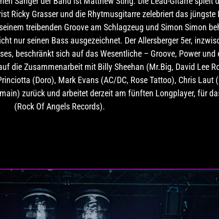
en Sänger der Band ist Matthew Sting. Die Lead-Gitarre spielt 
t Ricky Grasser und die Rhytmusgitarre zelebriert das jüngste
mit seinem treibenden Groove am Schlagzeug und Simon Simon beh
cht nur seinen Bass ausgezeichnet. Der Allersberger 5er, inzwis
es, beschränkt sich auf das Wesentliche – Groove, Power und e
 auf die Zusammenarbeit mit Billy Sheehan (Mr.Big, David Lee R
inciotta (Doro), Mark Evans (AC/DC, Rose Tattoo), Chris Laut (
main) zurück und arbeitet derzeit am fünften Longplayer, für d
(Rock Of Angels Records).