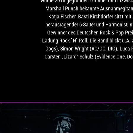
wurde 2016 gegründet. Gründer und inzwisch
Marshall Punch bekannte Ausnahmegitarris
Katja Fischer. Basti Kirchdörfer sitzt 
herausragender 6-Saiter und Harmonist, ni
Gewinner des Deutschen Rock & Pop Preis
Ladung Rock `N` Roll. Die Band blickt u.A.
Dogs), Simon Wright (AC/DC, DIO), Luca Pr
Carsten „Lizard“ Schulz (Evidence One, Do