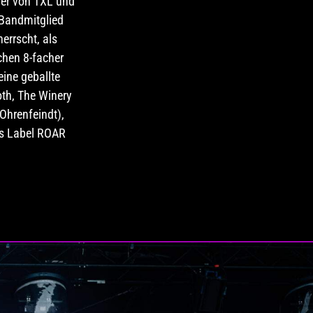
der von TXL und
 Bandmitglied
errscht, als
chen 8-facher
ine geballte
oth, The Winery
Ohrenfeindt),
as Label ROAR