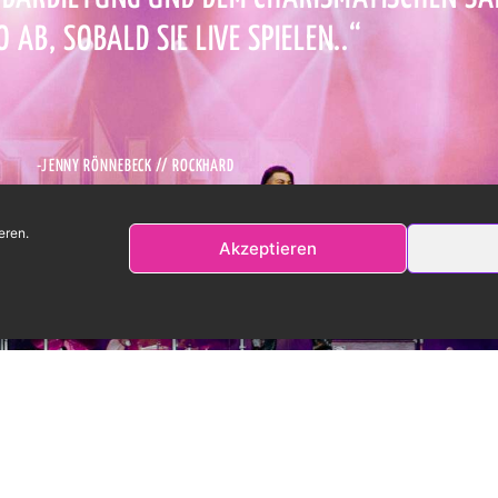
O AB,
SOBALD SIE LIVE SPIELEN..“
-JENNY RÖNNEBECK // ROCKHARD
eren.
Akzeptieren